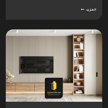
تركيب
المزيد
كاونترات
الطائف
ت:
0533096712
اشكال
الكاونترات
الطائف
–
كاونترات
حديثة
الطائف