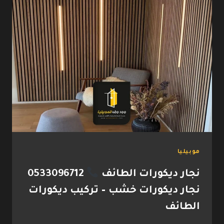
موبيليا
نجار ديكورات الطائف
0533096712
نجار ديكورات خشب – تركيب ديكورات
الطائف