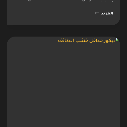
نجار
المزيد
موبيليا
الطائف
ت:
0533096712
اشكال
موبيليا
الطائف
–
ورشة
موبيليا
الطائف