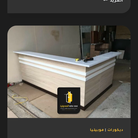
خزانة
المزيد
خشب
الطائف
0533096712
خزانة
ادراج
خشب
–
تفصيل
خزانة
خشب
الطائف
ديكورات
|
موبيليا