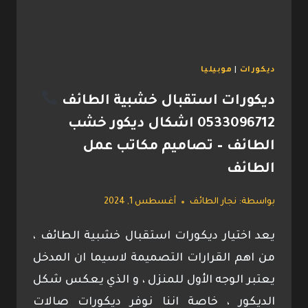
–
طاولة
تلفزيون
جدارية
ديكورات
|
موبيليا
الطائف
ديكورات استقبال خشبية الطائف
0533096712 اشكال ديكور خشب
الطائف – تصاميم مكاتب عمل
الطائف
بواسطة:
نجار الطائف
أغسطس 1, 2024
يعد اختيار ديكورات استقبال خشبية الطائف ،
من اهم القرارات التصميمة لاسيما ان المدخل
يعتبر الوجه الأول للمنزل ، و الذي يعكس شكل
الديكور ، خاصة اننا نوفر ديكورات صالات