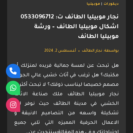
ديكورات
|
موبيليا
نجار موبيليا الطائف ت: 0533096712
اشكال موبيليا الطائف – ورشة
موبيليا الطائف
بواسطة:
نجار الطائف
أغسطس 2, 2024
هل تبحث عن لمسة جمالية فريده لمنزلك أو
مكتبك؟ هل ترغب في أثاث خشبي عالي الجودة
مصمم خصيصا ليناسب ذوقك؟ لا تبحث أكثر فـ
نجار موبيليا الطائف ملك صناعة الاثاث
الخشبي في مدينة الطائف حيث نوفر لك
تشكيلة واسعه من التصاميم الانيقة و
الاعمال الحرفية المميزه التي تلبي جميع
إحتياجاتك و في هذه المقالةسنتحدث عن…