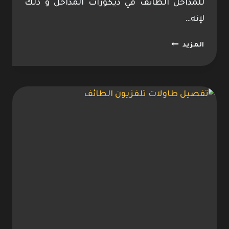
للمداخل الطائف في ديكورات المداخل و ذلك
لإنه…
ديكور
المزيد
مداخل
خشب
الطائف
ت:
0533096712
ديكورات
مداخل
خشبيه
الطائف
–
بديل