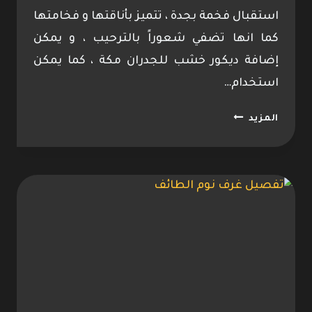
استقبال فخمة بجدة ، تتميز بأناقتها و فخامتها
كما انها تضفي شعوراً بالترحيب ، و يمكن
إضافة ديكور خشب للجدران مكة ، كما يمكن
استخدام…
ديكورات
المزيد
استقبال
خشبية
الطائف
0533096712
اشكال
ديكور
خشب