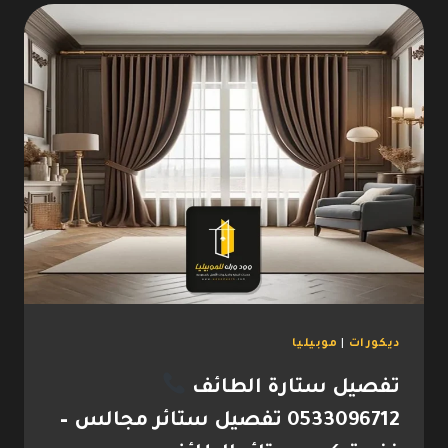
0533096712
نجار
ديكورات
خشب
–
تركيب
ديكورات
الطائف
ديكورات
|
موبيليا
تفصيل ستارة الطائف
0533096712 تفصيل ستائر مجالس –