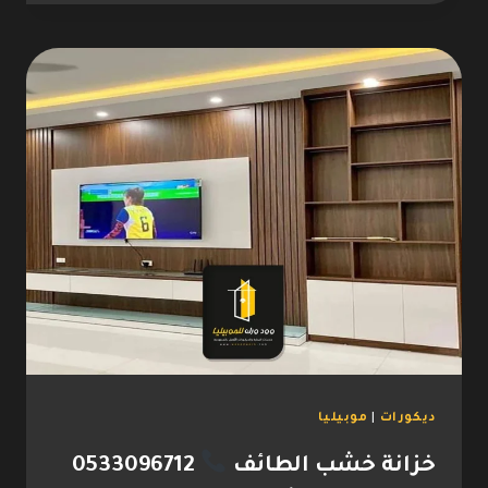
الطائف
0533096712
تفصيل
ستائر
مجالس
–
فني
تركيب
ستائر
الطائف
ديكورات
|
موبيليا
خزانة خشب الطائف
0533096712