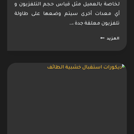
لخاصة بالعميل مثل قياس حجم التلفزيون و
أي معدات أخرى سيتم وضعها على طاولة
تلفزيون معلقة جدة ،…
تفصيل
المزيد
طاولات
تلفزيون
الطائف
0533096712
ديكور
بيت
شاشة
الطائف