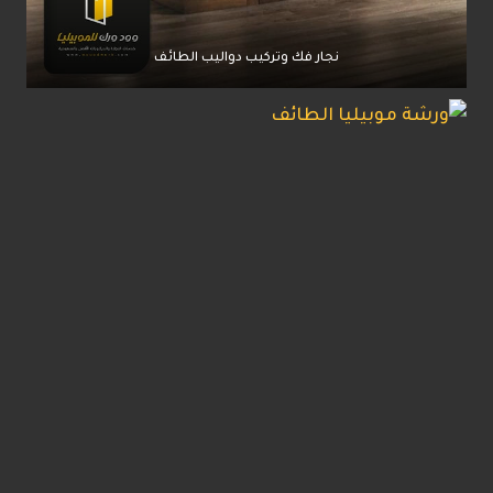
نجار فك وتركيب دواليب الطائف