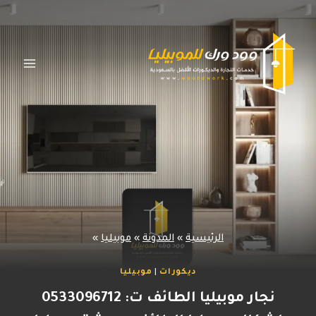
لتجاوز
لى
لمحتوى
الرئيسية
»
المدونة
»
موبيليا
»
ديكورات
|
موبيليا
نجار موبيليا الطائف ت: 0533096712